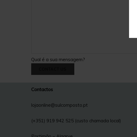
Qual é a sua mensagem?
CONTACT US
Contactos
lojaonline@sulcomposto.pt
(+351) 919 942 525 (custo chamada local)
Portimão – Algarve