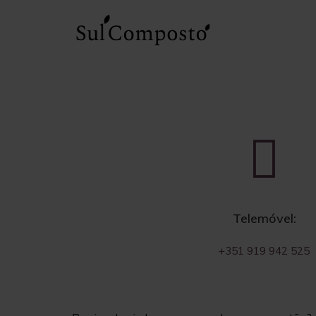
Skip
to
content
Telemóvel:
+351 919 942 525