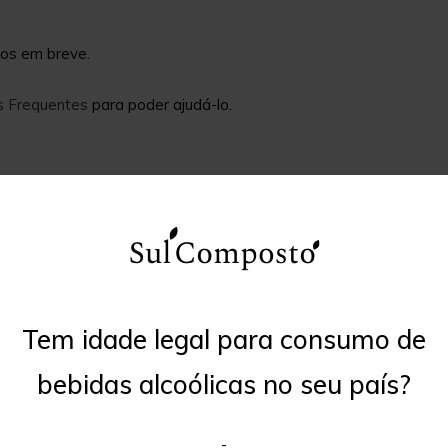
mos em breve.
s Frequentes
para poder ajudá-lo.
Tem idade legal para consumo de
bebidas alcoólicas no seu país?
-