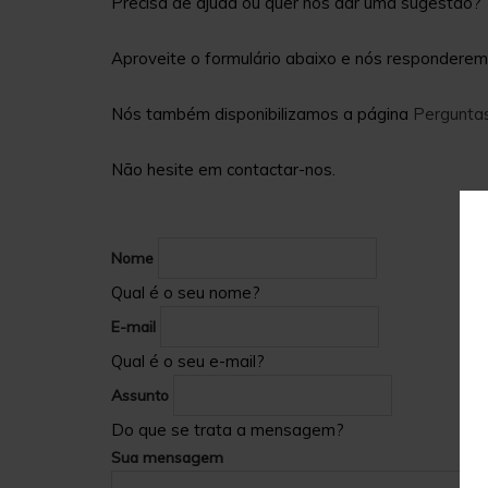
Precisa de ajuda ou quer nos dar uma sugestão?
Aproveite o formulário abaixo e nós respondere
Nós também disponibilizamos a página
Pergunta
Não hesite em contactar-nos.
Nome
Qual é o seu nome?
E-mail
Qual é o seu e-mail?
Assunto
Do que se trata a mensagem?
Sua mensagem